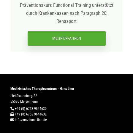
Präventionskurs Functional Training unterstützt
durch Krankenkassen nach Paragraph 20;
Rehasport
MEHR ERFAHREN
Medizinisches Therapiezentrum - Hans Linn
Liebfrauenberg 32
55590 Meisenheim

+49 (0) 6753 9644630

+49 (0) 6753 9644632

info@mtz-hans-linn.de