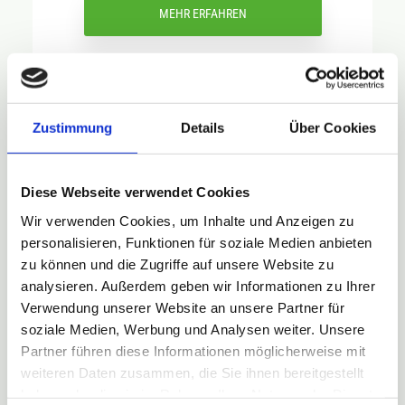
MEHR ERFAHREN
Zustimmung
Details
Über Cookies
Diese Webseite verwendet Cookies
Wir verwenden Cookies, um Inhalte und Anzeigen zu
Elektrotherapie
personalisieren, Funktionen für soziale Medien anbieten
zu können und die Zugriffe auf unsere Website zu
analysieren. Außerdem geben wir Informationen zu Ihrer
Zur Behandlung von Schmerzen,
Verwendung unserer Website an unsere Partner für
Missempfindungen sowie zur Kräftigung
soziale Medien, Werbung und Analysen weiter. Unsere
schwacher Muskulatur
Partner führen diese Informationen möglicherweise mit
weiteren Daten zusammen, die Sie ihnen bereitgestellt
haben oder die sie im Rahmen Ihrer Nutzung der Dienste
MEHR ERFAHREN